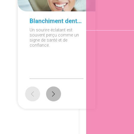
Blanchiment dentaire à domicile ou en cabinet : que choisir ?
Un sourire éclatant est
Ronfleme
souvent perçu comme un
apnée du
signe de santé et de
diagnosti
confiance.
persistan
peuvent a
répercus
sur la sa