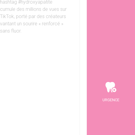
hashtag #hydroxyapatite
cumule des millions de vues sur
TikTok, porté par des créateurs
vantant un sourire « renforcé »
sans fluor.
URGENCE