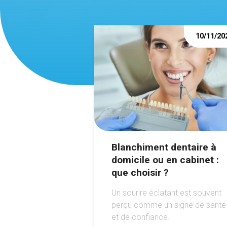
10/11/20
Blanchiment dentaire à
domicile ou en cabinet :
que choisir ?
Un sourire éclatant est souvent
perçu comme un signe de santé
et de confiance.