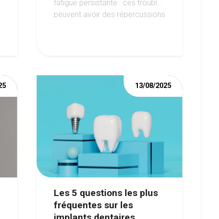
fatigue persistante : ces troubles
peuvent avoir des répercussions
importantes sur la santé de la
bouche.
25
13/08/2025
Les 5 questions les plus
fréquentes sur les
implants dentaires