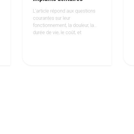
L’article répond aux questions
courantes sur leur
fonctionnement, la douleur, la
durée de vie, le coût, et
l’éligibilité au traitement, tout en
soulignant les avantages de
cette option moderne pour
retrouver un sourire harmonieux.
4
5