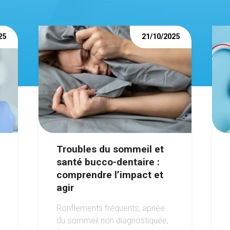
25
21/10/2025
Troubles du sommeil et
santé bucco-dentaire :
comprendre l’impact et
agir
Ronflements fréquents, apnée
du sommeil non diagnostiquée,