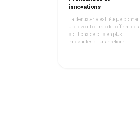
innovations
La dentisterie esthétique connaît
une évolution rapide, offrant des
solutions de plus en plus
innovantes pour améliorer
l'apparence du sourire.
1
2
3