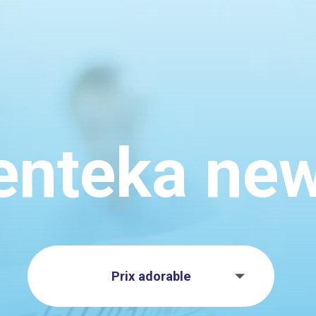
enteka ne
Prix adorable